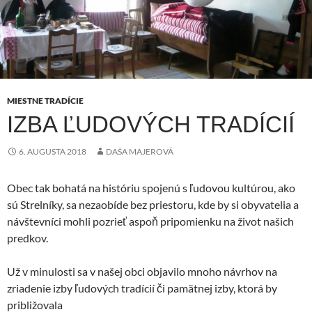
MIESTNE TRADÍCIE
IZBA ĽUDOVÝCH TRADÍCIÍ
6. AUGUSTA 2018
DAŠA MAJEROVÁ
Obec tak bohatá na históriu spojenú s ľudovou kultúrou, ako
sú Strelníky, sa nezaobíde bez priestoru, kde by si obyvatelia a
návštevníci mohli pozrieť aspoň pripomienku na život našich
predkov.
Už v minulosti sa v našej obci objavilo mnoho návrhov na
zriadenie izby ľudových tradícií či pamätnej izby, ktorá by
približovala