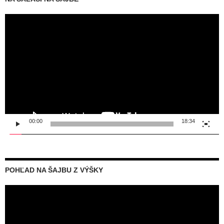
Video
prehrávač
00:00
18:34
POHĽAD NA ŠAJBU Z VÝŠKY
Video
prehrávač