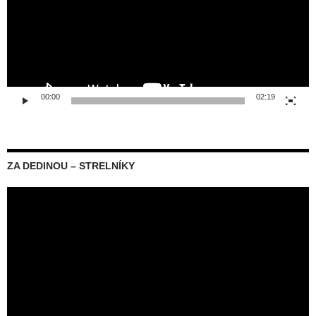
00:00
02:19
ZA DEDINOU – STRELNÍKY
Video
prehrávač