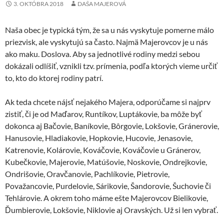
3. OKTÓBRA 2018
DAŠA MAJEROVÁ
Naša obec je typická tým, že sa u nás vyskytuje pomerne málo
priezvisk, ale vyskytujú sa často. Najmä Majerovcov je u nás
ako maku. Doslova. Aby sa jednotlivé rodiny medzi sebou
dokázali odlíšiť, vznikli tzv. prímenia, podľa ktorých vieme určiť
to, kto do ktorej rodiny patrí.
Ak teda chcete nájsť nejakého Majera, odporúčame si najprv
zistiť, či je od Maďarov, Runtíkov, Luptákovie, ba môže byť
dokonca aj Bačovie, Baníkovie, Bôrgovie, Lokšovie, Gránerovie,
Hanusovie, Hladiakovie, Hopkovie, Hucovie, Jenasovie,
Katrenovie, Kolárovie, Kováčovie, Kováčovie u Gránerov,
Kubečkovie, Majerovie, Matúšovie, Noskovie, Ondrejkovie,
Ondrišovie, Oravčanovie, Pachlíkovie, Pietrovie,
Považancovie, Purdelovie, Sárikovie, Šandorovie, Šuchovie či
Tehlárovie. A okrem toho máme ešte Majerovcov Bielikovie,
Ďumbierovie, Lokšovie, Niklovie aj Oravských. Už si len vybrať.