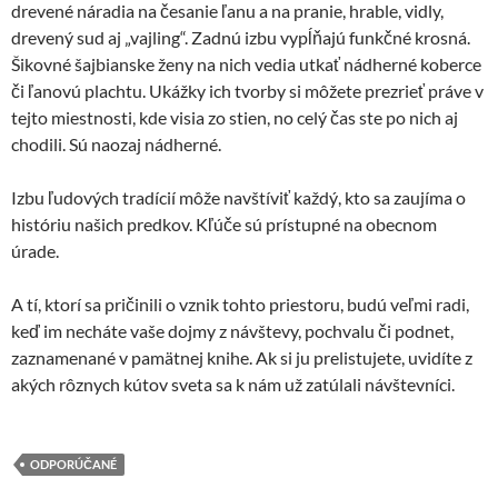
drevené náradia na česanie ľanu a na pranie, hrable, vidly,
drevený sud aj „vajling“. Zadnú izbu vypĺňajú funkčné krosná.
Šikovné šajbianske ženy na nich vedia utkať nádherné koberce
či ľanovú plachtu. Ukážky ich tvorby si môžete prezrieť práve v
tejto miestnosti, kde visia zo stien, no celý čas ste po nich aj
chodili. Sú naozaj nádherné.
Izbu ľudových tradícií môže navštíviť každý, kto sa zaujíma o
históriu našich predkov. Kľúče sú prístupné na obecnom
úrade.
A tí, ktorí sa pričinili o vznik tohto priestoru, budú veľmi radi,
keď im necháte vaše dojmy z návštevy, pochvalu či podnet,
zaznamenané v pamätnej knihe. Ak si ju prelistujete, uvidíte z
akých rôznych kútov sveta sa k nám už zatúlali návštevníci.
ODPORÚČANÉ