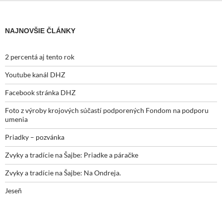
NAJNOVŠIE ČLÁNKY
2 percentá aj tento rok
Youtube kanál DHZ
Facebook stránka DHZ
Foto z výroby krojových súčastí podporených Fondom na podporu
umenia
Priadky – pozvánka
Zvyky a tradície na Šajbe: Priadke a páračke
Zvyky a tradície na Šajbe: Na Ondreja.
Jeseň