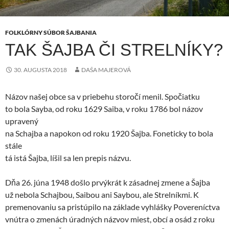
FOLKLÓRNY SÚBOR ŠAJBANIA
TAK ŠAJBA ČI STRELNÍKY?
30. AUGUSTA 2018
DAŠA MAJEROVÁ
Názov našej obce sa v priebehu storočí menil. Spočiatku
to bola Sayba, od roku 1629 Saiba, v roku 1786 bol názov
upravený
na Schajba a napokon od roku 1920 Šajba. Foneticky to bola
stále
tá istá Šajba, líšil sa len prepis názvu.
Dňa 26. júna 1948 došlo prvýkrát k zásadnej zmene a Šajba
už nebola Schajbou, Saibou ani Saybou, ale Strelníkmi. K
premenovaniu sa pristúpilo na základe vyhlášky Povereníctva
vnútra o zmenách úradných názvov miest, obcí a osád z roku