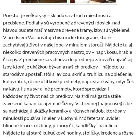
Priestor je veľkorysý – skladá sa z troch miestností a
predsiene. Podlahy sú vyrobené z drevených dosiek, nad
hlavou budete mať masívne drevené trámy, izby sú vybielené.
V predsieni Vás privítajú historické fotografie, ktoré
zachytávajú život v našej obci v minulom storočí. Nájdete tu aj
niekoľko drevených pracovných nástrojov – napr. kosu, hrable
či cepy. Z predsiene sa vchádza do prednej a zároveň najväčšej
izby, ktorá je ukážkou bývania našich predkov – nájdete tu
starodávnu posteľ, stôl s lavicou, skriňu, truhlicu na oblečenie,
kolovrátok, rôzne úžitkové predmety, napr. staré váhy, mlynček
na kávu, lis na syr a iné predmety, ktoré sprevádzali
každodenný život našich predkov. Na žrdi má gazda stále
zavesenú kabanicu aj zimné čižmy. V strednej (najmenšej) izbe
sa nachádzajú ukážky keramiky a rôznych nádob, ktoré sa v
minulosti používali nielen v kuchyni. Môžete tam uvidieť
hlinené hrnce a džbány, príbory či „kandličky“ na mlieko.
Nájdete tu aj staré kukučkové hodiny, stoličky, kredenc a rôzne