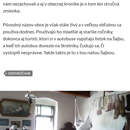
nám nezachovali a aj v obecnej kronike je o tom len stručná
zmienka.
Pôvodný názov obce je však stále živý a s veľkou obľubou sa
používa dodnes. Používajú ho mladšie aj staršie ročníky,
dokonca aj turisti, ktorí si v autobuse vypýtajú lístok na Šajbu,
a keď ich autobus dovezie na Strelníky, čudujú sa, či
vystúpili nesprávne. Takže takto je to s tou našou Šajbou.
ODPORÚČANÉ