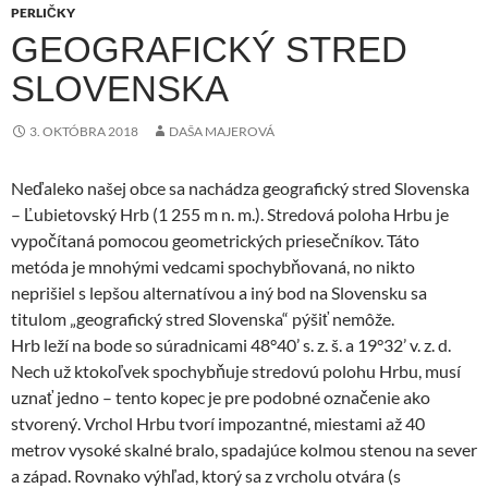
PERLIČKY
GEOGRAFICKÝ STRED
SLOVENSKA
3. OKTÓBRA 2018
DAŠA MAJEROVÁ
Neďaleko našej obce sa nachádza geografický stred Slovenska
– Ľubietovský Hrb (1 255 m n. m.). Stredová poloha Hrbu je
vypočítaná pomocou geometrických priesečníkov. Táto
metóda je mnohými vedcami spochybňovaná, no nikto
neprišiel s lepšou alternatívou a iný bod na Slovensku sa
titulom „geografický stred Slovenska“ pýšiť nemôže.
Hrb leží na bode so súradnicami 48°40’ s. z. š. a 19°32’ v. z. d.
Nech už ktokoľvek spochybňuje stredovú polohu Hrbu, musí
uznať jedno – tento kopec je pre podobné označenie ako
stvorený. Vrchol Hrbu tvorí impozantné, miestami až 40
metrov vysoké skalné bralo, spadajúce kolmou stenou na sever
a západ. Rovnako výhľad, ktorý sa z vrcholu otvára (s