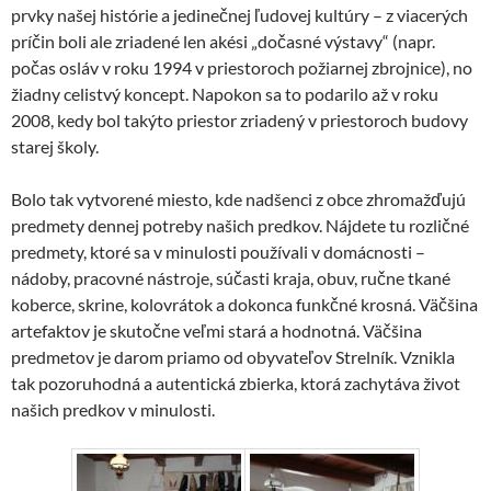
prvky našej histórie a jedinečnej ľudovej kultúry – z viacerých
príčin boli ale zriadené len akési „dočasné výstavy“ (napr.
počas osláv v roku 1994 v priestoroch požiarnej zbrojnice), no
žiadny celistvý koncept. Napokon sa to podarilo až v roku
2008, kedy bol takýto priestor zriadený v priestoroch budovy
starej školy.
Bolo tak vytvorené miesto, kde nadšenci z obce zhromažďujú
predmety dennej potreby našich predkov. Nájdete tu rozličné
predmety, ktoré sa v minulosti používali v domácnosti –
nádoby, pracovné nástroje, súčasti kraja, obuv, ručne tkané
koberce, skrine, kolovrátok a dokonca funkčné krosná. Väčšina
artefaktov je skutočne veľmi stará a hodnotná. Väčšina
predmetov je darom priamo od obyvateľov Strelník. Vznikla
tak pozoruhodná a autentická zbierka, ktorá zachytáva život
našich predkov v minulosti.