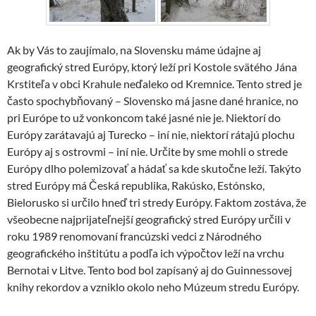
Ak by Vás to zaujímalo, na Slovensku máme údajne aj
geografický stred Európy, ktorý leží pri Kostole svätého Jána
Krstiteľa v obci Krahule neďaleko od Kremnice. Tento stred je
často spochybňovaný – Slovensko má jasne dané hranice, no
pri Európe to už vonkoncom také jasné nie je. Niektorí do
Európy zarátavajú aj Turecko – iní nie, niektorí rátajú plochu
Európy aj s ostrovmi – iní nie. Určite by sme mohli o strede
Európy dlho polemizovať a hádať sa kde skutočne leží. Takýto
stred Európy má Česká republika, Rakúsko, Estónsko,
Bielorusko si určilo hneď tri stredy Európy. Faktom zostáva, že
všeobecne najprijateľnejší geografický stred Európy určili v
roku 1989 renomovaní francúzski vedci z Národného
geografického inštitútu a podľa ich výpočtov leží na vrchu
Bernotai v Litve. Tento bod bol zapísaný aj do Guinnessovej
knihy rekordov a vzniklo okolo neho Múzeum stredu Európy.