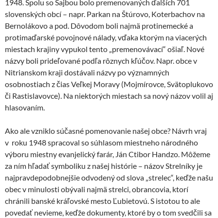
1948. Spolu so Šajbou bolo premenovaných ďalších 701
slovenských obcí – napr. Parkan na Štúrovo, Koterbachov na
Bernolákovo a pod. Dôvodom boli najmä protinemecké a
protimaďarské povojnové nálady, vďaka ktorým na viacerých
miestach krajiny vypukol tento „premenovávací“ ošiaľ. Nové
názvy boli prideľované podľa rôznych kľúčov. Napr. obce v
Nitrianskom kraji dostávali názvy po významných
osobnostiach z čias Veľkej Moravy (Mojmírovce, Svätoplukovo
či Rastislavovce). Na niektorých miestach sa nový názov volil aj
hlasovaním.
Ako ale vzniklo súčasné pomenovanie našej obce? Návrh vraj
v roku 1948 spracoval so súhlasom miestneho národného
výboru miestny evanjelický farár, Ján Ctibor Handzo. Môžeme
za ním hľadať symboliku z našej histórie – názov Strelníky je
najpravdepodobnejšie odvodený od slova „strelec“, keďže našu
obec v minulosti obývali najmä strelci, obrancovia, ktorí
chránili banské kráľovské mesto Ľubietovú. S istotou to ale
povedať nevieme, keďže dokumenty, ktoré by o tom svedčili sa