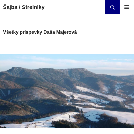
Preskočiť
Hľadať
Šajba / Strelníky
na
HLAVNÉ
obsah
MENU
Všetky príspevky Daša Majerová