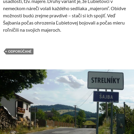
usadlosti, tzv. majere. Druhý variant je, že Ľubietovci v
nemeckom nárečí volali každého sedliaka „majerom“. Obidve
možnosti budú zrejme pravdivé – stačí si ich spojiť. Veď
Šajbania počas ohrozenia Ľubietovej bojovali a počas mieru
roľníčili na svojich majeroch.
ODPORÚČANÉ