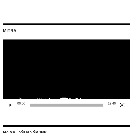
MITRA
Video
prehrávač
00:00
12:40
NA SALAŠI NA ŠAJBE