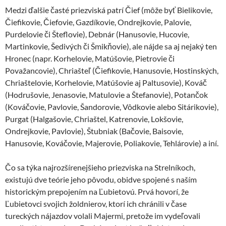
Medzi ďalšie časté priezviská patrí Čief (môže byť Bielikovie,
Čiefikovie, Čiefovie, Gazdíkovie, Ondrejkovie, Palovie,
Purdelovie či Šteflovie), Debnár (Hanusovie, Hucovie,
Martinkovie, Šedivých či Šmikňovie), ale nájde sa aj nejaký ten
Hronec (napr. Korhelovie, Matúšovie, Pietrovie či
Považancovie), Chriašteľ (Čiefikovie, Hanusovie, Hostinských,
Chriaštelovie, Korhelovie, Matúšovie aj Paltusovie), Kováč
(Hodrušovie, Jenasovie, Matulovie a Štefanovie), Potančok
(Kováčovie, Pavlovie, Šandorovie, Vôdkovie alebo Sitárikovie),
Purgat (Halgašovie, Chriaštel, Katrenovie, Lokšovie,
Ondrejkovie, Pavlovie), Štubniak (Bačovie, Baisovie,
Hanusovie, Kováčovie, Majerovie, Poliakovie, Tehlárovie) a iní.
Čo sa týka najrozšírenejšieho priezviska na Strelníkoch,
existujú dve teórie jeho pôvodu, obidve spojené s naším
historickým prepojením na Ľubietovú. Prvá hovorí, že
Ľubietovci svojich žoldnierov, ktorí ich chránili v čase
tureckých nájazdov volali Majermi, pretože im vydeľovali