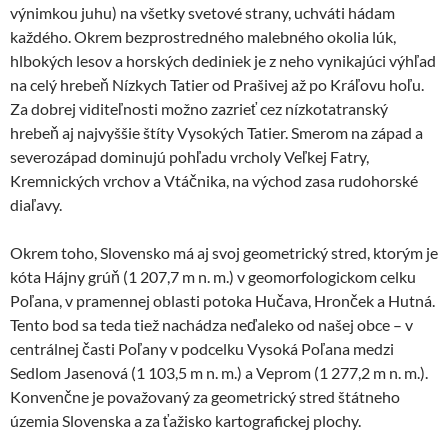
výnimkou juhu) na všetky svetové strany, uchváti hádam
každého. Okrem bezprostredného malebného okolia lúk,
hlbokých lesov a horských dediniek je z neho vynikajúci výhľad
na celý hrebeň Nízkych Tatier od Prašivej až po Kráľovu hoľu.
Za dobrej viditeľnosti možno zazrieť cez nízkotatranský
hrebeň aj najvyššie štíty Vysokých Tatier. Smerom na západ a
severozápad dominujú pohľadu vrcholy Veľkej Fatry,
Kremnických vrchov a Vtáčnika, na východ zasa rudohorské
diaľavy.
Okrem toho, Slovensko má aj svoj geometrický stred, ktorým je
kóta Hájny grúň (1 207,7 m n. m.) v geomorfologickom celku
Poľana, v pramennej oblasti potoka Hučava, Hronček a Hutná.
Tento bod sa teda tiež nachádza neďaleko od našej obce – v
centrálnej časti Poľany v podcelku Vysoká Poľana medzi
Sedlom Jasenová (1 103,5 m n. m.) a Veprom (1 277,2 m n. m.).
Konvenčne je považovaný za geometrický stred štátneho
územia Slovenska a za ťažisko kartografickej plochy.